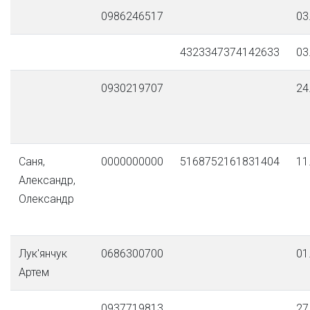
0986246517
03
4323347374142633
03
0930219707
24
Саня,
0000000000
5168752161831404
11
Александр,
Олександр
Лук'янчук
0686300700
01
Артем
0937719813
27