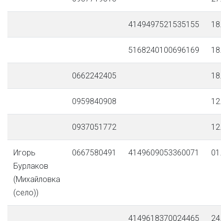
4149497521535155
18
5168240100696169
18
0662242405
18
0959840908
12
0937051772
12
Игорь
0667580491
4149609053360071
01
Бурлаков
(Михайловка
(село))
4149618370024465
24