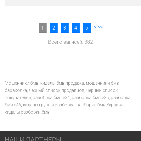
>
>>
1
2
3
4
5
Всего записей: 382
Мошенники бмв, кидалы бмв продажа, мошенники бмв
барахолка, черный список продавцов, черный список
покупателей, разобрка бмв е34, разборка бмв е36, разборка
бмв е46, кидалы группы разборка, разборка бмв Украина,
кидалы разборки бмв
НАШИ ПАРТНЕРЫ