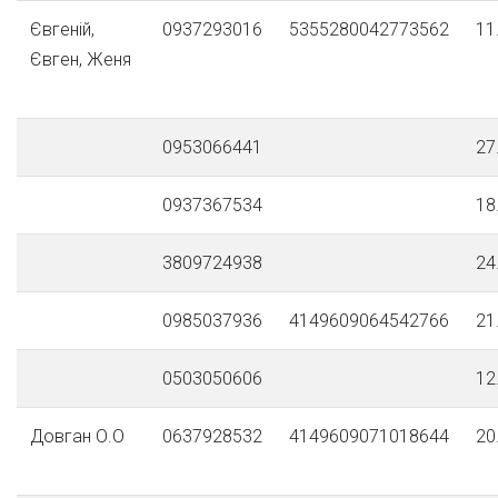
Євгеній,
0937293016
5355280042773562
11
Євген, Женя
0953066441
27
0937367534
18
3809724938
24
0985037936
4149609064542766
21
0503050606
12
Довган О.О
0637928532
4149609071018644
20