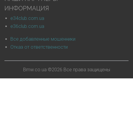
ИНФОРМАЦИЯ
e34club.com.ua
e36club.com.ua
Все добавленные мошенники
Отказ от ответственности
Bmw.co.ua ©
2026 Все права защищены